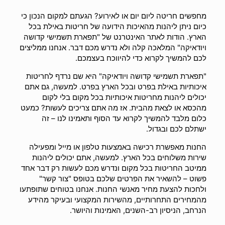
מחפשים חריטה ליום יום או לאירוע? הגעתם למקום הנכון כי
כיום ניתן ליהנות מהאיכות הידועה של חריטות באילת בכל
הארץ. הודות לאתר האינטרנט של "תפארת תשמישי קדושה
ויודאיקה" המלאכה קלה ולא נדרש מכם דבר. אנחנו ממליצים
לכם להמשיך לקרוא כדי להיווכח בעצמכם.
"תפארת תשמישי קדושה ויודאיקה" היא שם נרדף לחריטות
איכותיות באילת בפרט ובכל הארץ בפרט. למעשה, גם אתם
יכולים ליהנות מחריטות איכותיות בכל מקום בלי לקום
מהכסא או לצאת מהבית. אז מה אתם צריכים לעשות? כמעט
כלום מלבד להמשיך לקרוא עד הסוף ותאמינו לנו – זה
ישתלם לכם ובגדול.
החנות מאפשרת רכישה באמצעות טלפון או מייל ומפעילה
שירות משלוחים בכל הארץ. למעשה, אתם יכולים ליהנות
ממיטב החריטות בכל מקום ונדרש מכם לעשות רק דבר אחד
פשוט – להשאיר את הפרטים שלכם בטופס "צור קשר"
ולחכות להצעת מחיר מאנשי החנות. אנחנו בטוחים שתופתעו
מהמחירים התחרותיים, מהשירות המקצועי ובעיקר מהידע
הנרחב, הניסיון רב-השנים, האמינות והיושר.