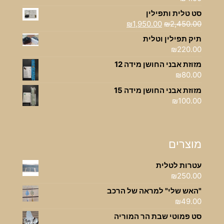
סט טלית ותפילין
המחיר
המחיר
₪
1,950.00
₪
2,450.00
המקורי
הנוכחי
תיק תפילין וטלית
היה:
הוא:
₪
220.00
₪1,950.00.
₪2,450.00.
מזוזת אבני החושן מידה 12
₪
80.00
מזוזת אבני החושן מידה 15
₪
100.00
מוצרים
עטרות לטלית
₪
250.00
"האש שלי" למראה של הרכב
₪
49.00
סט פמוטי שבת הר המוריה