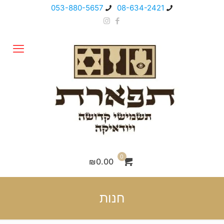
053-880-5657
08-634-2421
0
₪0.00
חנות