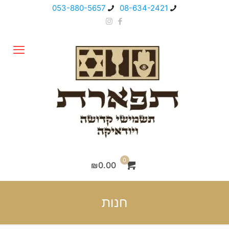
053-880-5657
08-634-2421
0
₪0.00
חנות