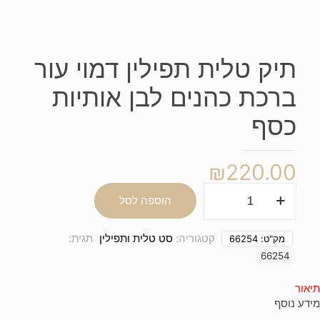
תיק טלית תפילין דמוי עור
ברכת כהנים לבן אותיות
כסף
₪
220.00
כמות
הוספה לסל
של
תיק
טלית
קטגוריה:
סט טלית ותפילין
תגית:
מק"ט:
66254
תפילין
66254
דמוי
עור
תיאור
ברכת
מידע נוסף
כהנים